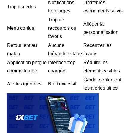
Notifications
Limiter les
Trop d’alertes
trop larges
événements suivis
Trop de
Alléger la
Menu confus
raccourcis ou
personnalisation
favoris
Retour lent au
Aucune
Recentrer les
match
hiérarchie claire
favoris
Application perçue
Interface trop
Réduire les
comme lourde
chargée
éléments visibles
Garder seulement
Alertes ignorées
Bruit excessif
les alertes utiles